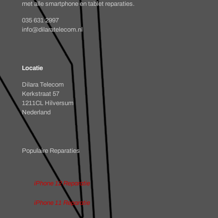
met alle smartphone en tablet reparaties.
035 631 2997
info@dilaratelecom.nl
Locatie
Dilara Telecom
Kerkstraat 57
1211CL Hilversum
Nederland
Populaire Reparaties
iPhone 12 Reparatie
iPhone 11 Reparatie