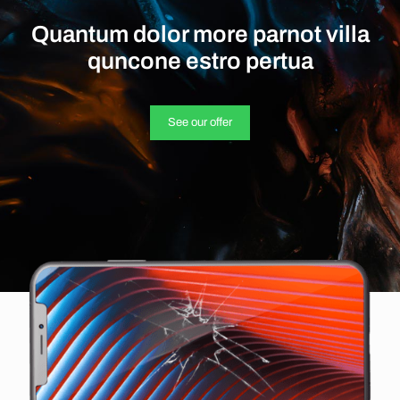
Quantum dolor more parnot villa
quncone estro pertua
See our offer